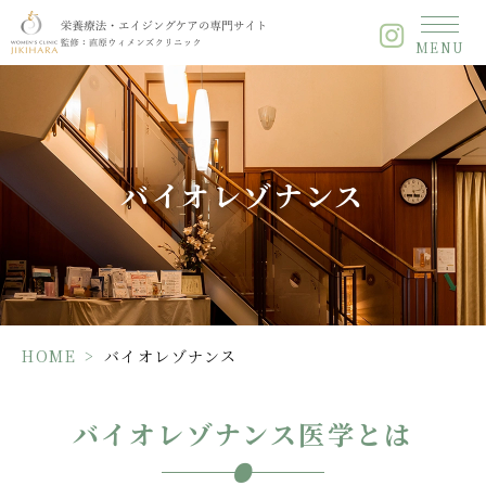
バ
MENU
イ
オ
レ
ゾ
ナ
ン
バイオレゾナンス
ス
HOME
>
バイオレゾナンス
バイオレゾナンス医学とは