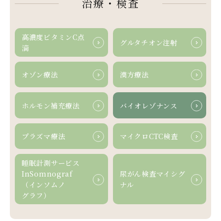
治療・検査
高濃度ビタミンC点
グルタチオン
注射
滴
オゾン療法
漢方療法
ホルモン
補充療法
バイオ
レゾナンス
プラズマ療法
マイクロCTC
検査
睡眠計測
サービス
InSomnograf
尿がん検査マイシグ
（インソムノ
ナル
グラフ）