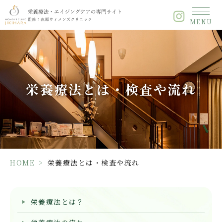
栄
MENU
養
療
法
と
は・
検
栄養療法とは・
検査や流れ
査
や
流
れ
HOME
>
栄養療法とは・検査や流れ
栄養療法とは？