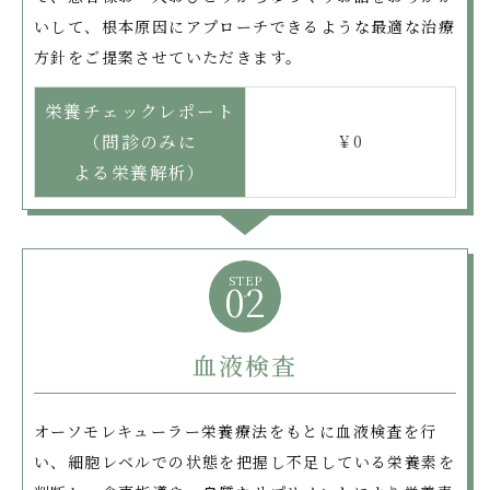
いして、根本原因にアプローチできるような最適な治療
方針をご提案させていただきます。
栄養チェック
レポート
（問診のみに
￥0
よる栄養解析）
STEP
02
血液検査
オーソモレキューラー栄養療法をもとに血液検査を行
い、細胞レベルでの状態を把握し不足している栄養素を