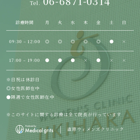
06-6871-0314
診療時間
月
火
水
木
金
土
日
09:30 – 12:00
◎
◎
◎
◎
◎
●
×
17:00 – 19:00
●
●
●
×
●
×
×
※日祝は休診日
◎女性医師在中
●隔週で女性医師在中
※このサイトに関する診療は全て院長が行っています
直原ウィメンズクリニック