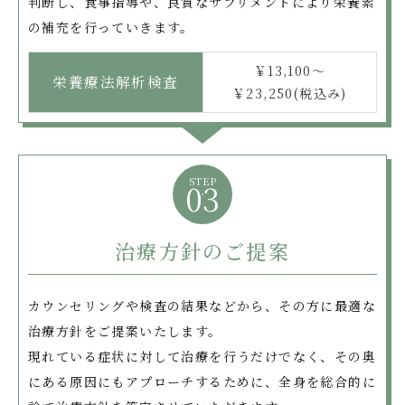
判断し、食事指導や、良質なサプリメントにより栄養素
の補充を行っていきます。
￥13,100～
栄養療法
解析検査
￥23,250(税込み)
STEP
03
治療方針のご提案
カウンセリングや検査の結果などから、その方に最適な
治療方針をご提案いたします。
現れている症状に対して治療を行うだけでなく、その奥
にある原因にもアプローチするために、全身を総合的に