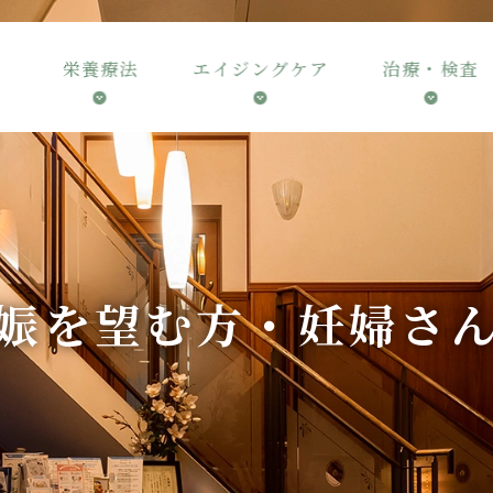
栄養療法
エイジングケア
治療・検査
娠を望む方・
妊婦さ