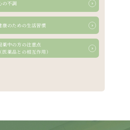
心の不調
健康のための
生活習慣
服薬中の方の
注意点
（医薬品と
の相互作用）