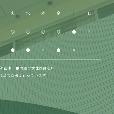
火
水
木
金
土
日
◎
◎
◎
◎
●
×
●
●
×
●
×
×
師在中
●隔週で女性医師在中
は全て院長が行っています