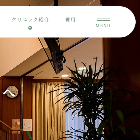
妊
クリニック紹介
費用
娠
MENU
を
望
む
方・
妊
婦
さ
ん
んへ
へ