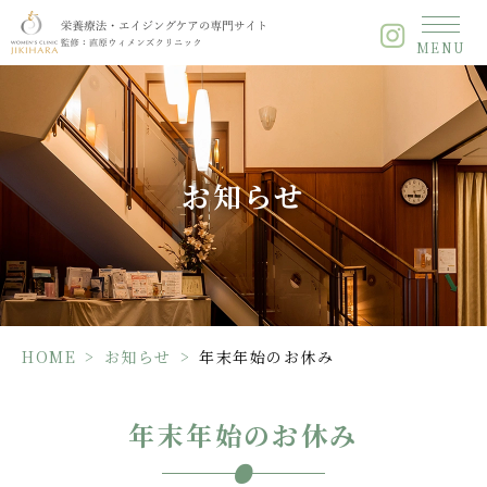
年
MENU
末
年
始
の
お
休
お知らせ
み
HOME
>
お知らせ
>
年末年始のお休み
年末年始のお休み