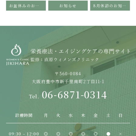
お盆休みのお知らせ
お知らせ
8月休診のお知らせ
〒560-0084
大阪府豊中市新千里南町2丁目11-1
06-6871-0314
診療時間
月
火
水
木
金
土
日
09:30 – 12:00
◎
◎
◎
◎
◎
●
×